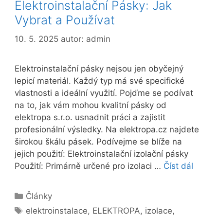
Elektroinstalační Pásky: Jak
Vybrat a Používat
10. 5. 2025
autor:
admin
Elektroinstalační pásky nejsou jen obyčejný
lepicí materiál. Každý typ má své specifické
vlastnosti a ideální využití. Pojďme se podívat
na to, jak vám mohou kvalitní pásky od
elektropa s.r.o. usnadnit práci a zajistit
profesionální výsledky. Na elektropa.cz najdete
širokou škálu pásek. Podívejme se blíže na
jejich použití: Elektroinstalační izolační pásky
Použití: Primárně určené pro izolaci …
Číst dál
Rubriky
Články
Štítky
elektroinstalace
,
ELEKTROPA
,
izolace
,