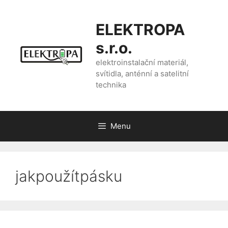
Přeskočit
na
ELEKTROPA
obsah
s.r.o.
elektroinstalační materiál,
svítidla, anténní a satelitní
technika
Menu
jakpoužítpásku